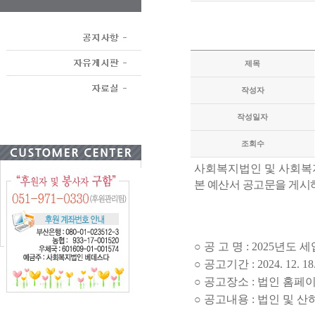
제목
작성자
작성일자
조회수
사회복지법인 및 사회복
본 예산서 공고문을 게시
○
공 고 명
: 2025
년도 세
○
공고기간
: 2024. 12. 18
○
공고장소
:
법인 홈페
○
공고내용
:
법인 및 산