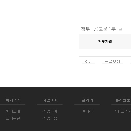
첨부
:
공고문
1
부
.
끝
.
첨부파일